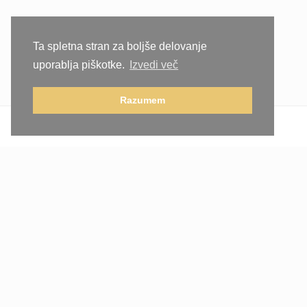
Ta spletna stran za boljše delovanje
uporablja piškotke.
Izvedi več
Razumem
Novice
FACEBOOK
INSTAGRAM
© 2026 - Vse pravice pridržane
Pravna obvestila
Designed and developed with ♥ by // Nik Klemenc